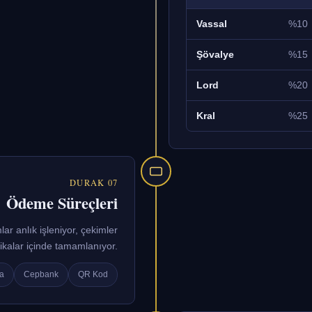
Vassal
%10
Şövalye
%15
Lord
%20
Kral
%25
DURAK 07
Ödeme Süreçleri
lar anlık işleniyor, çekimler
kalar içinde tamamlanıyor.
ra
Cepbank
QR Kod