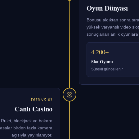
Oyun Dünyası
Bonusu aldıktan sonra sıra
yüksek varyanslı video slot
sonuçlanan anlık oyunlara 
4.200+
Slot Oyunu
Sürekli güncellenir
DURAK 03
Canlı Casino
. Rulet, blackjack ve bakara
 masalar birden fazla kamera
açısıyla yayınlanıyor.