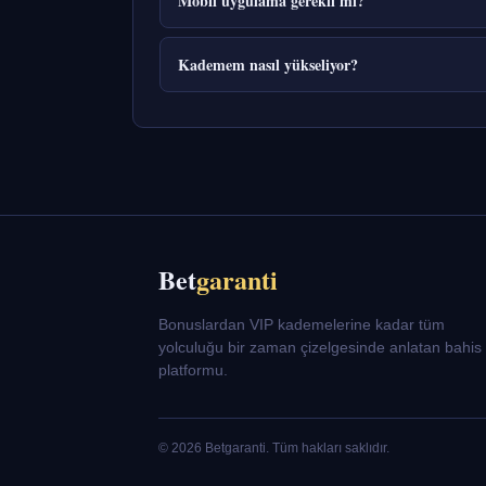
Mobil uygulama gerekli mi?
Hayır, mobil tarayıcı üzerinden tam uyumlu şekild
Kademem nasıl yükseliyor?
Aylık yatırım hacminiz belirlenen eşiği geçtiğind
güncellenir.
Bet
garanti
Bonuslardan VIP kademelerine kadar tüm
yolculuğu bir zaman çizelgesinde anlatan bahis
platformu.
© 2026 Betgaranti. Tüm hakları saklıdır.