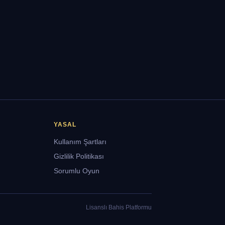
YASAL
Kullanım Şartları
Gizlilik Politikası
Sorumlu Oyun
Lisanslı Bahis Platformu