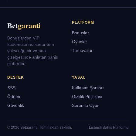
Bet
garanti
PLATFORM
Bonuslar
Bonuslardan VIP
Oyunlar
kademelerine kadar tüm
Turnuvalar
yolculuğu bir zaman
çizelgesinde anlatan bahis
platformu.
DESTEK
YASAL
SSS
Kullanım Şartları
Ödeme
Gizlilik Politikası
Güvenlik
Sorumlu Oyun
© 2026 Betgaranti. Tüm hakları saklıdır.
Lisanslı Bahis Platformu