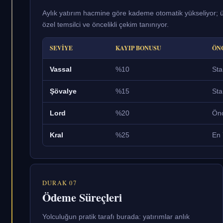
Aylık yatırım hacmine göre kademe otomatik yükseliyor;
özel temsilci ve öncelikli çekim tanınıyor.
SEVIYE
KAYIP BONUSU
ÖN
Vassal
%10
Sta
Şövalye
%15
Sta
Lord
%20
Önc
Kral
%25
En
DURAK 07
Ödeme Süreçleri
Yolculuğun pratik tarafı burada: yatırımlar anlık