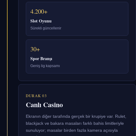
4.200+
Slot Oyunu
Sürekli güncellenir
30+
Spor Branşı
Geniş lig kapsamı
DURAK 03
Canlı Casino
Ekranın diğer tarafında gerçek bir krupiye var. Rulet,
blackjack ve bakara masaları farklı bahis limitleriyle
sunuluyor; masalar birden fazla kamera açısıyla