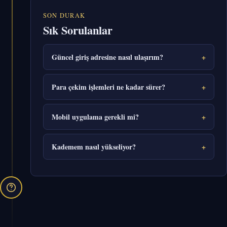
SON DURAK
Sık Sorulanlar
Güncel giriş adresine nasıl ulaşırım?
+
Erişim kısıtlamalarına karşı giriş adresi düzenli
güncellenir; bu sayfadaki bağlantı en güncel adrese
Para çekim işlemleri ne kadar sürer?
+
yönlendirir.
Yönteme göre değişmekle birlikte ortalama işlem
süresi dakikalar içinde tamamlanır.
Mobil uygulama gerekli mi?
+
Hayır, mobil tarayıcı üzerinden tam uyumlu şekilde
çalışır.
Kademem nasıl yükseliyor?
+
Aylık yatırım hacminiz belirlenen eşiği geçtiğinde
seviyeniz otomatik olarak güncellenir.