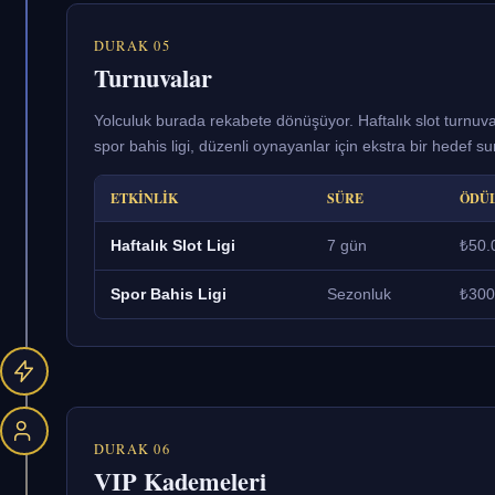
DURAK 05
Turnuvalar
Yolculuk burada rekabete dönüşüyor. Haftalık slot turnuva
spor bahis ligi, düzenli oynayanlar için ekstra bir hedef s
ETKINLIK
SÜRE
ÖDÜ
Haftalık Slot Ligi
7 gün
₺50.
Spor Bahis Ligi
Sezonluk
₺300
DURAK 06
VIP Kademeleri