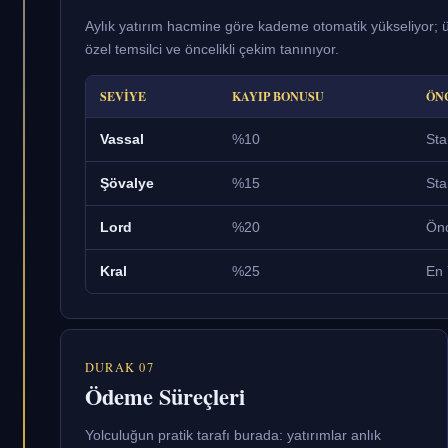
Aylık yatırım hacmine göre kademe otomatik yükseliyor;
özel temsilci ve öncelikli çekim tanınıyor.
SEVIYE
KAYIP BONUSU
ÖN
Vassal
%10
Sta
Şövalye
%15
Sta
Lord
%20
Önc
Kral
%25
En
DURAK 07
Ödeme Süreçleri
Yolculuğun pratik tarafı burada: yatırımlar anlık