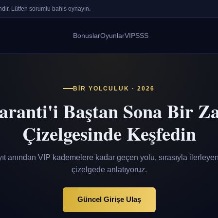
indir. Lütfen sorumlu bahis oynayın.
Bonuslar
Oyunlar
VIP
SSS
BIR YOLCULUK · 2026
aranti'i Baştan Sona Bir 
Çizelgesinde Keşfedin
ıt anından VIP kademelere kadar geçen yolu, sırasıyla ilerleyen
çizelgede anlatıyoruz.
Güncel Girişe Ulaş