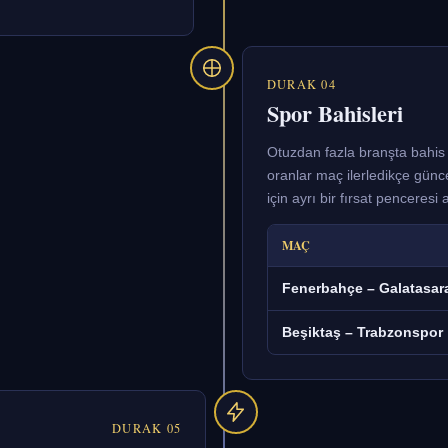
DURAK 04
Spor Bahisleri
Otuzdan fazla branşta bahis 
oranlar maç ilerledikçe günce
için ayrı bir fırsat penceresi 
MAÇ
Fenerbahçe – Galatasar
Beşiktaş – Trabzonspor
DURAK 05