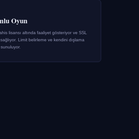
umlu Oyun
ahis lisansı altında faaliyet gösteriyor ve SSL
 sağlıyor. Limit belirleme ve kendini dışlama
 sunuluyor.