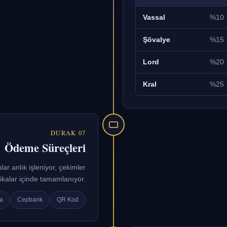
Vassal
%10
Şövalye
%15
Lord
%20
Kral
%25
DURAK 07
Ödeme Süreçleri
lar anlık işleniyor, çekimler
kalar içinde tamamlanıyor.
ra
Cepbank
QR Kod