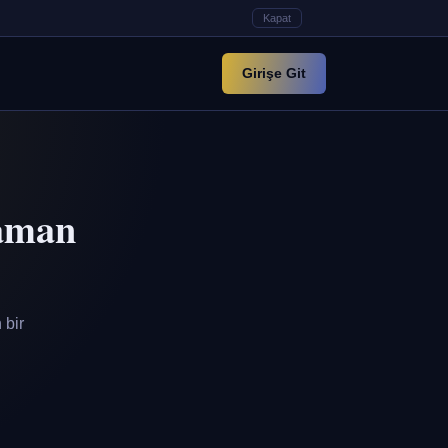
Kapat
Girişe Git
Zaman
 bir