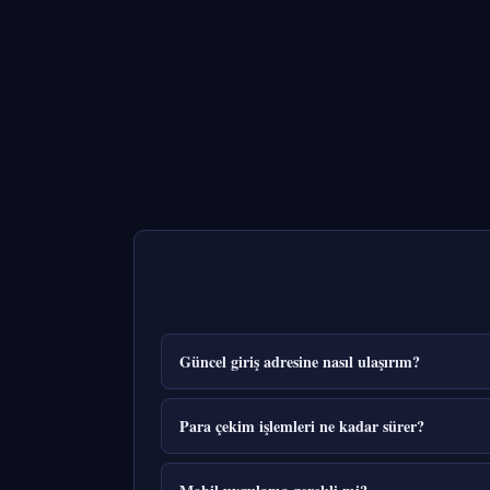
Güncel giriş adresine nasıl ulaşırım?
Erişim kısıtlamalarına karşı giriş adresi düzenli 
bağlantı en güncel adrese yönlendirir.
Para çekim işlemleri ne kadar sürer?
Yönteme göre değişmekle birlikte ortalama işlem 
tamamlanır.