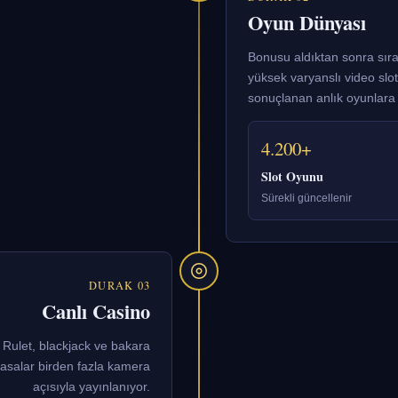
Oyun Dünyası
Bonusu aldıktan sonra sıra
yüksek varyanslı video slot
sonuçlanan anlık oyunlara 
4.200+
Slot Oyunu
Sürekli güncellenir
DURAK 03
Canlı Casino
. Rulet, blackjack ve bakara
 masalar birden fazla kamera
açısıyla yayınlanıyor.