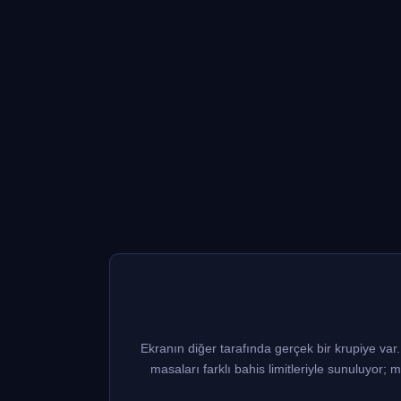
Ekranın diğer tarafında gerçek bir krupiye var
masaları farklı bahis limitleriyle sunuluyor;