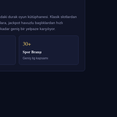
daki durak oyun kütüphanesi. Klasik slotlardan
lara, jackpot havuzlu başlıklardan hızlı
kadar geniş bir yelpaze karşılıyor.
30+
Spor Branşı
Geniş lig kapsamı