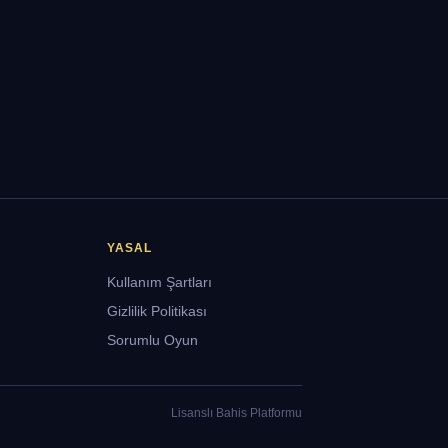
YASAL
Kullanım Şartları
Gizlilik Politikası
Sorumlu Oyun
Lisanslı Bahis Platformu