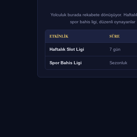
Yolculuk burada rekabete dönüşüyor. Haftalık
spor bahis ligi, düzenli oynayanlar 
ETKINLIK
SÜRE
Haftalık Slot Ligi
7 gün
Spor Bahis Ligi
Sezonluk