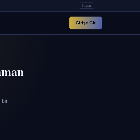
Kapat
Girişe Git
Zaman
 bir