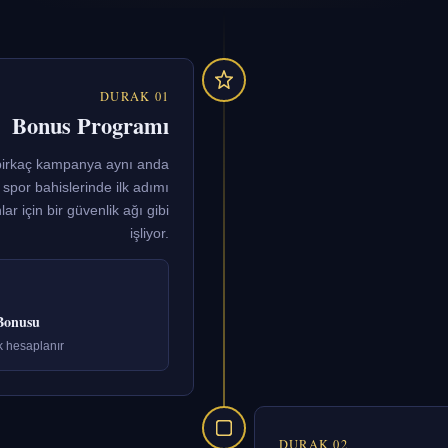
DURAK 01
Bonus Programı
 birkaç kampanya aynı anda
spor bahislerinde ilk adımı
r için bir güvenlik ağı gibi
işliyor.
Bonusu
k hesaplanır
DURAK 02