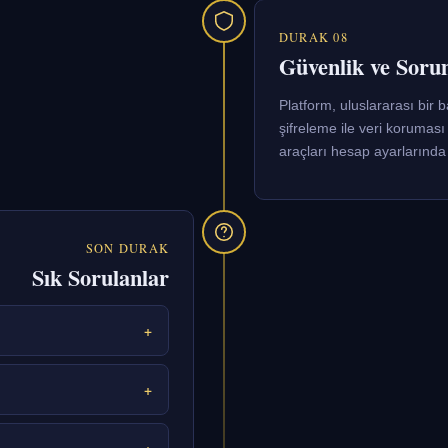
DURAK 08
Güvenlik ve Sor
Platform, uluslararası bir b
şifreleme ile veri koruması
araçları hesap ayarlarında
SON DURAK
Sık Sorulanlar
+
güncellenir; bu sayfadaki
+
süresi dakikalar içinde