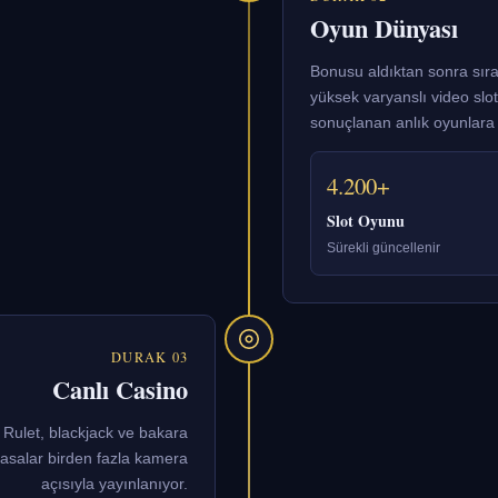
Oyun Dünyası
Bonusu aldıktan sonra sıra
yüksek varyanslı video slot
sonuçlanan anlık oyunlara 
4.200+
Slot Oyunu
Sürekli güncellenir
DURAK 03
Canlı Casino
. Rulet, blackjack ve bakara
 masalar birden fazla kamera
açısıyla yayınlanıyor.