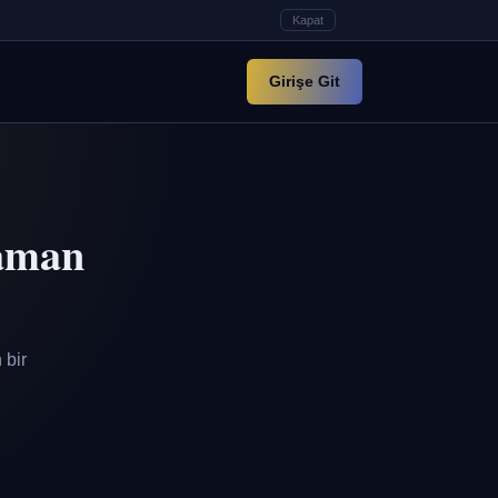
Kapat
Girişe Git
Zaman
 bir