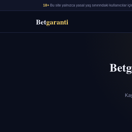
18+
Bu site yalnızca yasal yaş sınırındaki kullanıcılar iç
Bet
garanti
Betg
Kay