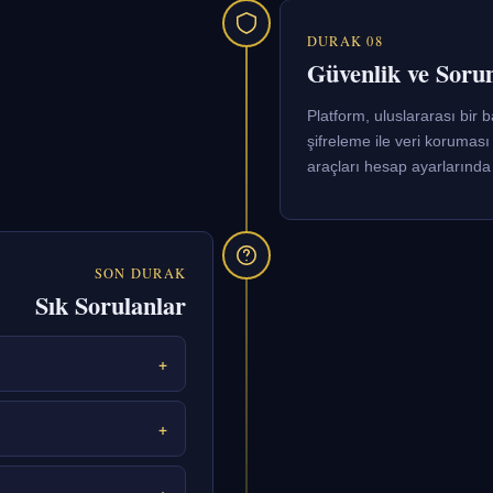
DURAK 08
Güvenlik ve Sor
Platform, uluslararası bir b
şifreleme ile veri koruması
araçları hesap ayarlarında
SON DURAK
Sık Sorulanlar
+
güncellenir; bu sayfadaki
+
süresi dakikalar içinde