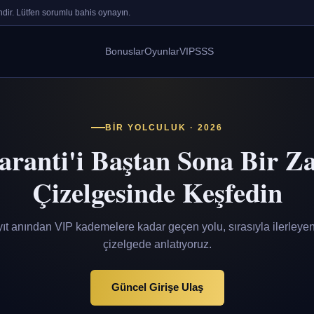
indir. Lütfen sorumlu bahis oynayın.
Bonuslar
Oyunlar
VIP
SSS
BIR YOLCULUK · 2026
aranti'i Baştan Sona Bir 
Çizelgesinde Keşfedin
ıt anından VIP kademelere kadar geçen yolu, sırasıyla ilerleyen
çizelgede anlatıyoruz.
Güncel Girişe Ulaş