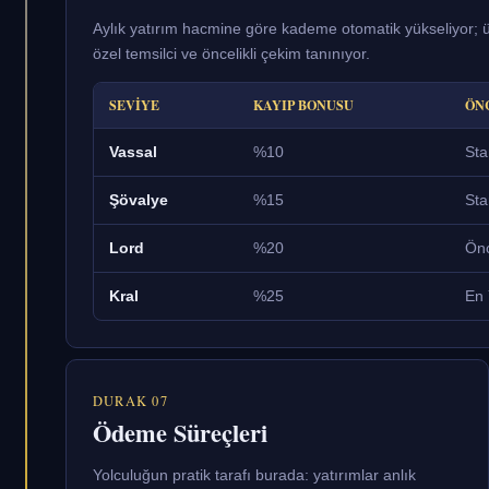
Aylık yatırım hacmine göre kademe otomatik yükseliyor;
özel temsilci ve öncelikli çekim tanınıyor.
SEVIYE
KAYIP BONUSU
ÖN
Vassal
%10
Sta
Şövalye
%15
Sta
Lord
%20
Önc
Kral
%25
En
DURAK 07
Ödeme Süreçleri
Yolculuğun pratik tarafı burada: yatırımlar anlık