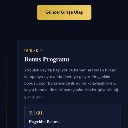
Güncel Girişe Ulaş
DURAK 01
Bonus Programı
Yolculuk kayıtla başlıyor ve hemen ardından birkaç
kampanya aynı anda devreye giriyor. Hoşgeldin
bonusu spor bahislerinde ilk adımı kolaylaştırırken,
kayıp bonusu düzenli oynayanlar için bir güvenlik ağı
gibi işliyor.
%100
Hoşgeldin Bonusu