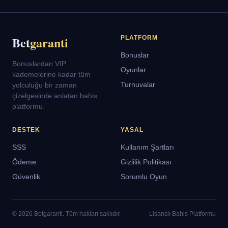
Bet
garanti
PLATFORM
Bonuslar
Bonuslardan VIP
Oyunlar
kademelerine kadar tüm
Turnuvalar
yolculuğu bir zaman
çizelgesinde anlatan bahis
platformu.
DESTEK
YASAL
SSS
Kullanım Şartları
Ödeme
Gizlilik Politikası
Güvenlik
Sorumlu Oyun
© 2026 Betgaranti. Tüm hakları saklıdır.
Lisanslı Bahis Platformu