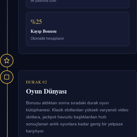
İlk yatırıma özel
%25
Kayıp Bonusu
Otomatik hesaplanır
DURAK 02
Oyun Dünyası
Bonusu aldıktan sonra sıradaki durak oyun
kütüphanesi. Klasik slotlardan yüksek varyanslı video
slotlara, jackpot havuzlu başlıklardan hızlı
sonuçlanan anlık oyunlara kadar geniş bir yelpaze
karşılıyor.