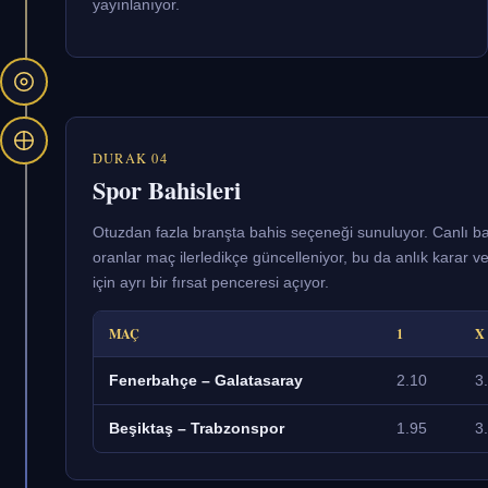
yayınlanıyor.
DURAK 04
Spor Bahisleri
Otuzdan fazla branşta bahis seçeneği sunuluyor. Canlı ba
oranlar maç ilerledikçe güncelleniyor, bu da anlık karar ve
için ayrı bir fırsat penceresi açıyor.
MAÇ
1
X
Fenerbahçe – Galatasaray
2.10
3
Beşiktaş – Trabzonspor
1.95
3