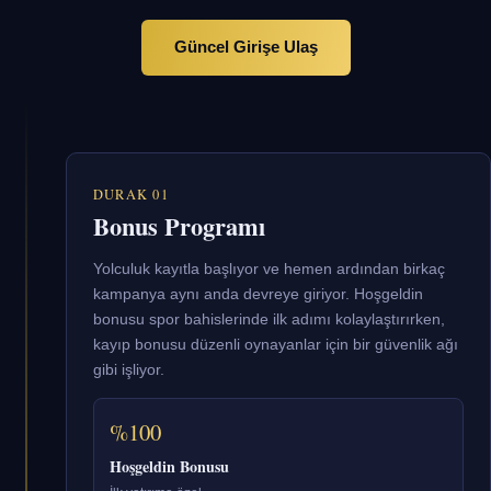
Güncel Girişe Ulaş
DURAK 01
Bonus Programı
Yolculuk kayıtla başlıyor ve hemen ardından birkaç
kampanya aynı anda devreye giriyor. Hoşgeldin
bonusu spor bahislerinde ilk adımı kolaylaştırırken,
kayıp bonusu düzenli oynayanlar için bir güvenlik ağı
gibi işliyor.
%100
Hoşgeldin Bonusu