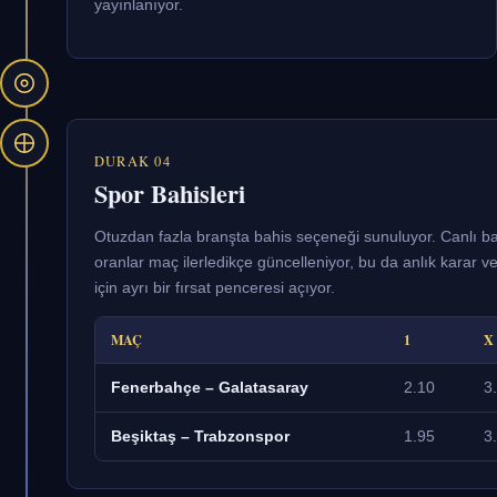
yayınlanıyor.
DURAK 04
Spor Bahisleri
Otuzdan fazla branşta bahis seçeneği sunuluyor. Canlı ba
oranlar maç ilerledikçe güncelleniyor, bu da anlık karar ve
için ayrı bir fırsat penceresi açıyor.
MAÇ
1
X
Fenerbahçe – Galatasaray
2.10
3
Beşiktaş – Trabzonspor
1.95
3