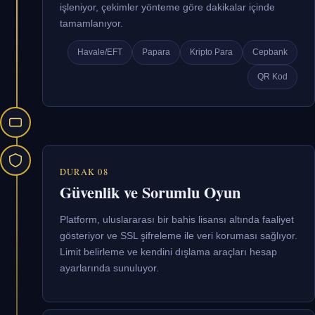
işleniyor, çekimler yönteme göre dakikalar içinde
tamamlanıyor.
Havale/EFT
Papara
Kripto Para
Cepbank
QR Kod
DURAK 08
Güvenlik ve Sorumlu Oyun
Platform, uluslararası bir bahis lisansı altında faaliyet
gösteriyor ve SSL şifreleme ile veri koruması sağlıyor.
Limit belirleme ve kendini dışlama araçları hesap
ayarlarında sunuluyor.